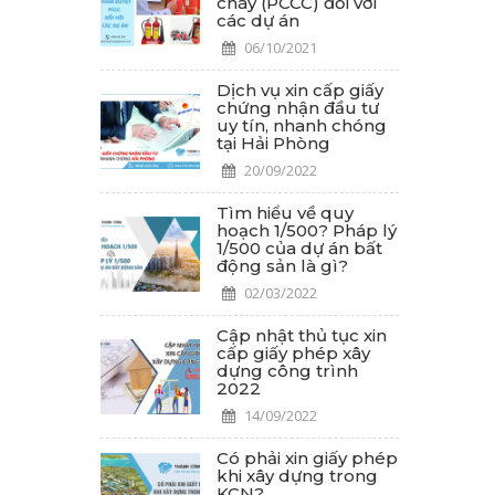
cháy (PCCC) đối với
các dự án
06/10/2021
Dịch vụ xin cấp giấy
chứng nhận đầu tư
uy tín, nhanh chóng
tại Hải Phòng
20/09/2022
Tìm hiểu về quy
hoạch 1/500? Pháp lý
1/500 của dự án bất
động sản là gì?
02/03/2022
Cập nhật thủ tục xin
cấp giấy phép xây
dựng công trình
2022
14/09/2022
Có phải xin giấy phép
khi xây dựng trong
KCN?