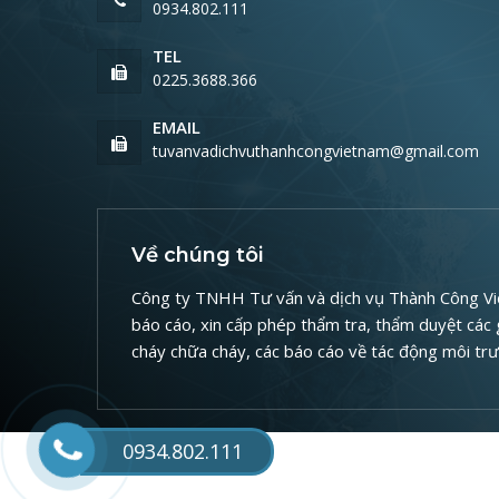
0934.802.111
TEL
0225.3688.366
EMAIL
tuvanvadichvuthanhcongvietnam@gmail.com
Về chúng tôi
Công ty TNHH Tư vấn và dịch vụ Thành Công Việt
báo cáo, xin cấp phép thẩm tra, thẩm duyệt các
cháy chữa cháy, các báo cáo về tác động môi tr
0934.802.111