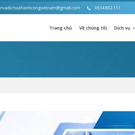
anvadichvuthanhcongvietnam@gmail.com
0934.802.111
Trang chủ
Về chúng tôi
Dịch vụ