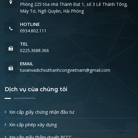
Phòng 225 tòa nhà Thành Đạt 1, số 3 Lê Thánh Tông,
Máy Tơ, Ngô Quyền, Hải Phòng
HOTLINE
0934.802.111
TEL
0225.3688.366
EMAIL
tuvanvadichvuthanhcongvietnam@gmail.com
Dịch vụ của chúng tôi
Xin cấp giấy chứng nhận đầu tư
Xin cấp phép xây dựng
Xin cấp giấy thẩm duyệt PCCC