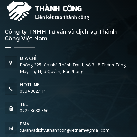
Công ty TNHH Tư vấn và dịch vụ Thành
Công Việt Nam
ĐỊA CHỈ
Phòng 225 tòa nhà Thành Đạt 1, số 3 Lê Thánh Tông,
Máy Tơ, Ngô Quyền, Hải Phòng
HOTLINE
0934.802.111
TEL
0225.3688.366
EMAIL
tuvanvadichvuthanhcongvietnam@gmail.com