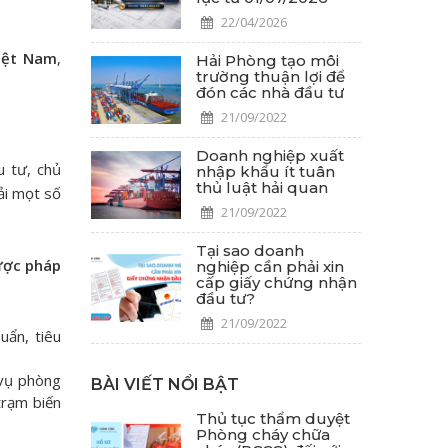
22/04/2026
iệt Nam
,
Hải Phòng tạo môi
trường thuận lợi để
đón các nhà đầu tư
21/09/2022
Doanh nghiệp xuất
u tư, chủ
nhập khẩu ít tuân
thủ luật hải quan
ải mọt số
21/09/2022
Tại sao doanh
ược pháp
nghiệp cần phải xin
cấp giấy chứng nhận
đầu tư?
21/09/2022
uẩn, tiêu
 vụ phòng
BÀI VIẾT NỔI BẬT
trạm biến
Thủ tục thẩm duyệt
Phòng cháy chữa