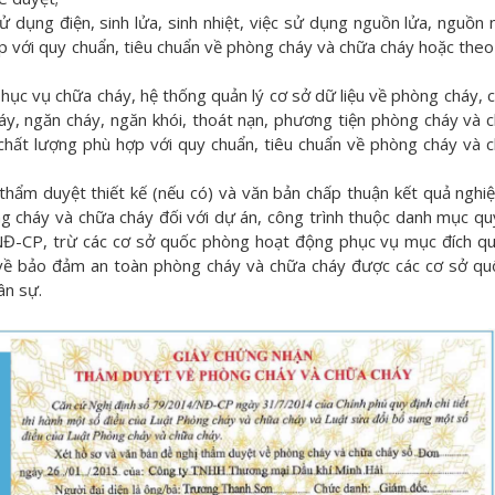
ử dụng điện, sinh lửa, sinh nhiệt, việc sử dụng nguồn lửa, nguồn n
 với quy chuẩn, tiêu chuẩn về phòng cháy và chữa cháy hoặc theo
 phục vụ chữa cháy, hệ thống quản lý cơ sở dữ liệu về phòng cháy, 
áy, ngăn cháy, ngăn khói, thoát nạn, phương tiện phòng cháy và 
chất lượng phù hợp với quy chuẩn, tiêu chuẩn về phòng cháy và 
thẩm duyệt thiết kế (nếu có) và văn bản chấp thuận kết quả nghi
 cháy và chữa cháy đối với dự án, công trình thuộc danh mục quy
Đ-CP, trừ các cơ sở quốc phòng hoạt động phục vụ mục đích q
t về bảo đảm an toàn phòng cháy và chữa cháy được các cơ sở q
ân sự.