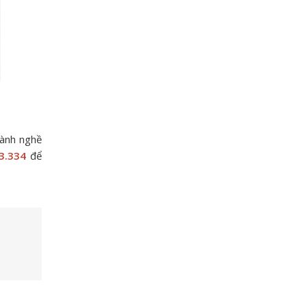
gành nghề
3.334
để