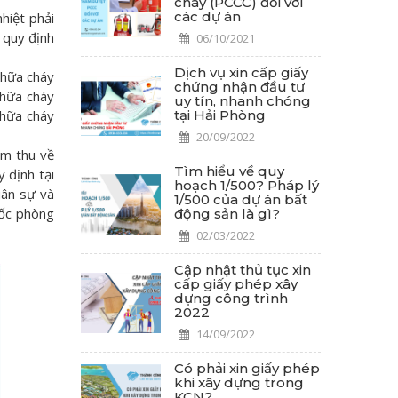
cháy (PCCC) đối với
các dự án
hiệt phải
 quy định
06/10/2021
Dịch vụ xin cấp giấy
chữa cháy
chứng nhận đầu tư
chữa cháy
uy tín, nhanh chóng
tại Hải Phòng
chữa cháy
20/09/2022
ệm thu về
Tìm hiểu về quy
 định tại
hoạch 1/500? Pháp lý
uân sự và
1/500 của dự án bất
uốc phòng
động sản là gì?
02/03/2022
Cập nhật thủ tục xin
cấp giấy phép xây
dựng công trình
2022
14/09/2022
Có phải xin giấy phép
khi xây dựng trong
KCN?