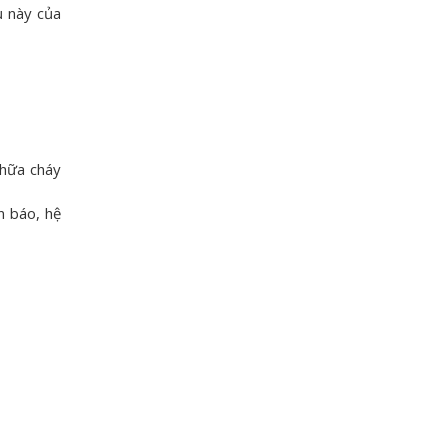
ụ này của
chữa cháy
n báo, hệ