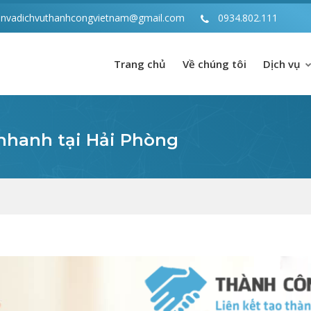
anvadichvuthanhcongvietnam@gmail.com
0934.802.111
Trang chủ
Về chúng tôi
Dịch vụ
 nhanh tại Hải Phòng