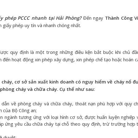
iấy phép PCCC nhanh tại Hải Phòng
?
Đến ngay
Thành Công V
n giấy phép uy tín và nhanh chóng nhất.
ược quy định là một trong những điều kện bắt buộc khi chủ đầ
uan đến hoạt động xin phép xây dựng, xin phép chế tạo hoặc hoán c
cháy, cơ sở sản xuất kinh doanh có nguy hiểm về cháy nổ đ
ề phòng cháy và chữa cháy. Cụ thể như sau:
ỉ dẫn về phòng cháy và chữa cháy, thoát nạn phù hợp với quy ch
h của Bộ Công an;
n ngành tương ứng với loại hình cơ sở, được huấn luyện nghiệp
p ứng yêu cầu chữa cháy tại chỗ theo quy định, trừ trường hợp 
ê duyệt;